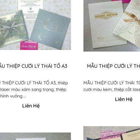
U THIỆP CƯỚI LÝ THÁI TỔ A3
MẪU THIỆP CƯỚI LÝ TH
THIỆP CƯỚI LÝ THÁI TỔ A3, thiệp
MẪU THIỆP CƯỚI LÝ THÁI TỔ
 laser màu xám sang trọng, thiệp
cưới màu kem, thiệp cắt lase
 hình vuông.
Liên Hệ
 thứ 3: Thiệp cưới màu hồng, có
Liên Hệ
p phúc đáp