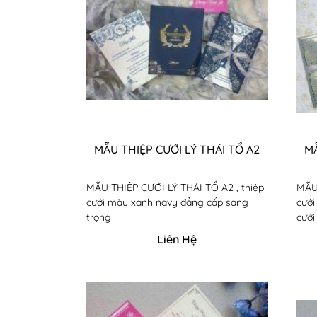
MẪU THIỆP CƯỚI LÝ THÁI TỔ A2
MẪ
MẪU THIỆP CƯỚI LÝ THÁI TỔ A2 , thiệp
MẪU 
cưới màu xanh navy đẳng cấp sang
cưới
trọng
cưới
Kiểu
Liên Hệ
thiệ