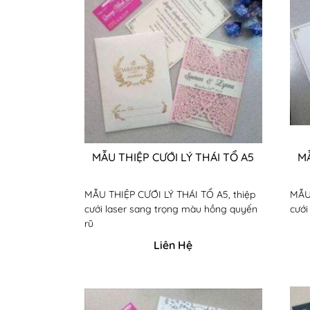
MẪU THIỆP CƯỚI LÝ THÁI TỔ A5
MẪ
MẪU THIỆP CƯỚI LÝ THÁI TỔ A5, thiệp
MẪU 
cưới laser sang trọng màu hồng quyến
cưới
rũ
Liên Hệ