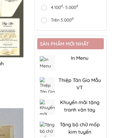
đ
đ
4.100
- 5.000
đ
Trên 5.000
SẢN PHẨM MỚI NHẤT
In Menu
nh
Thiệp Tân Gia Mẫu
VT
Khuyến mãi tặng
tranh vân tay
Tặng bộ chữ mốp
kim tuyến