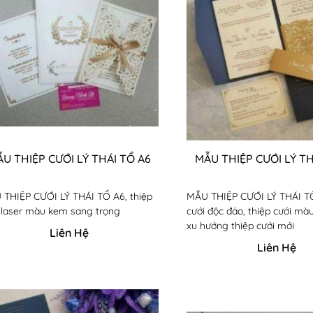
U THIỆP CƯỚI LÝ THÁI TỔ A6
MẪU THIỆP CƯỚI LÝ TH
THIỆP CƯỚI LÝ THÁI TỔ A6, thiệp
MẪU THIỆP CƯỚI LÝ THÁI TỔ
 laser màu kem sang trọng
cưới độc đáo, thiệp cưới mà
xu hướng thiệp cưới mới
Liên Hệ
Liên Hệ