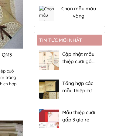
Chọn mẫu màu
vàng
TIN TỨC MỚI NHẤT
Cập nhật mẫu
i QM3
thiệp cưới gấp
4 giá rẻ
iệp cưới
em trắng
Tổng hợp các
thích hợp
gữ
mẫu thiệp cưới
đẹp gấp 3 hiện
nay
Mẫu thiệp cưới
gấp 3 giá rẻ