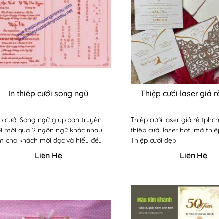
In thiệp cưới song ngữ
Thiệp cưới laser giá 
p cưới Song ngữ giúp bạn truyền
Thiệp cưới laser giá rẻ tph
lời mời qua 2 ngôn ngữ khác nhau
thiệp cưới laser hot, mã thi
 cho khách mời đọc và hiểu để
Thiệp cưới đẹp
 dự tiệc cưới. Lưu ý cần biết khi đặt
Liên Hệ
Liên Hệ
hiệp cưới Song ngữ