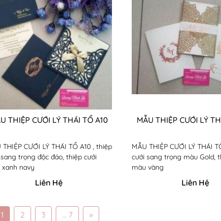
U THIỆP CƯỚI LÝ THÁI TỔ A10
MẪU THIỆP CƯỚI LÝ TH
THIỆP CƯỚI LÝ THÁI TỔ A10 , thiệp
MẪU THIỆP CƯỚI LÝ THÁI TỔ 
 sang trọng độc đáo, thiệp cưới
cưới sang trọng màu Gold, t
 xanh navy
màu vàng
Liên Hệ
Liên Hệ
1
2
3
... 7
»