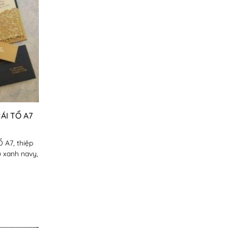
ÁI TỔ A7
 A7, thiệp
u xanh navy,