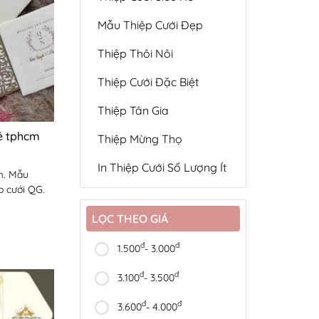
Mẫu Thiệp Cưới Đẹp
Thiệp Thôi Nôi
Thiệp Cưới Đặc Biệt
Thiệp Tân Gia
rẻ tphcm
Thiệp Mừng Thọ
In Thiệp Cưới Số Lượng Ít
cm. Mẫu
ệp cưới QG.
LỌC THEO GIÁ
đ
đ
1.500
- 3.000
đ
đ
3.100
- 3.500
đ
đ
3.600
- 4.000