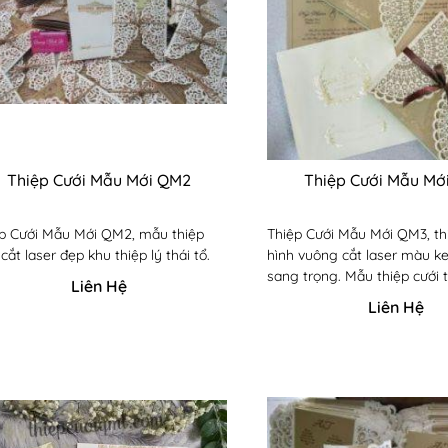
Thiệp Cưới Mẫu Mới QM2
Thiệp Cưới Mẫu Mớ
p Cưới Mẫu Mới QM2, mẫu thiệp
Thiệp Cưới Mẫu Mới QM3, th
 cắt laser đẹp khu thiệp lý thái tổ.
hình vuông cắt laser màu k
sang trọng. Mẫu thiệp cưới 
Liên Hệ
cho dạng thiệp cưới song n
Liên Hệ