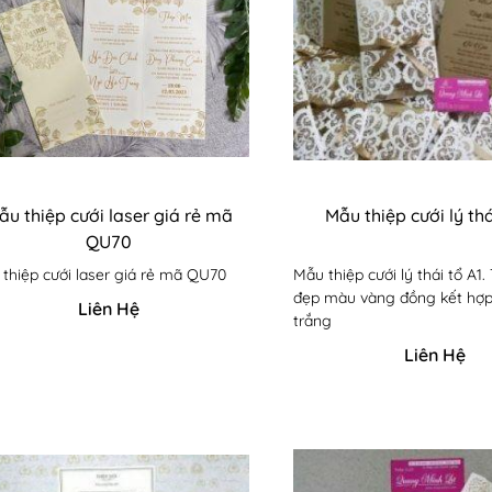
ẫu thiệp cưới laser giá rẻ mã
Mẫu thiệp cưới lý thá
QU70
thiệp cưới laser giá rẻ mã QU70
Mẫu thiệp cưới lý thái tổ A1.
đẹp màu vàng đồng kết hợ
Liên Hệ
trắng
Liên Hệ