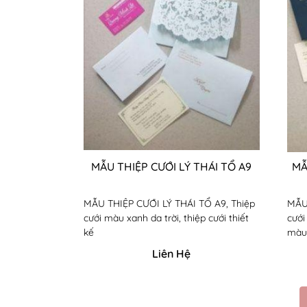
MẪU THIỆP CƯỚI LÝ THÁI TỔ A9
MẪ
MẪU THIỆP CƯỚI LÝ THÁI TỔ A9, Thiệp
MẪU 
cưới màu xanh da trời, thiệp cưới thiết
cưới
kế
màu
Liên Hệ