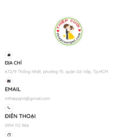
ĐỊA CHỈ
672/9 Thống Nhất, phường 15, quận Gò Vấp, Tp.HCM
EMAIL
inthiepqml@gmail.com
ĐIÊN THOẠI
0914 112 966