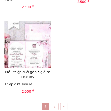
đ
2.500
đ
2.500
Mẫu thiệp cưới gấp 3 giá rẻ
HG8305
Thiệp cưới siêu rẻ
đ
2.000
1
2
»