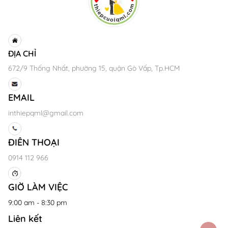
ĐỊA CHỈ
672/9 Thống Nhất, phường 15, quận Gò Vấp, Tp.HCM
EMAIL
inthiepqml@gmail.com
ĐIÊN THOẠI
0914 112 966
GIỜ LÀM VIỆC
9:00 am - 8:30 pm
Liên kết