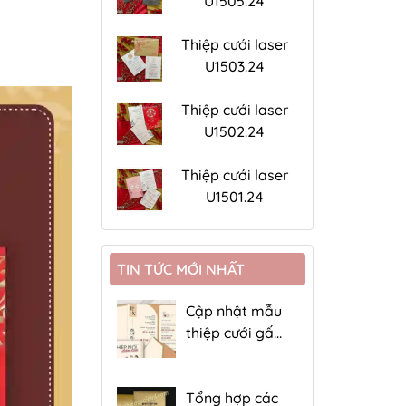
U1505.24
Thiệp cưới laser
U1503.24
Thiệp cưới laser
U1502.24
Thiệp cưới laser
U1501.24
TIN TỨC MỚI NHẤT
Cập nhật mẫu
thiệp cưới gấp
4 giá rẻ
Tổng hợp các