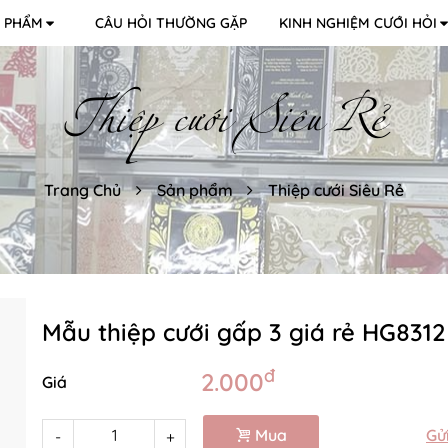
 PHẨM
CÂU HỎI THƯỜNG GẶP
KINH NGHIỆM CƯỚI HỎI
Thiệp cưới Siêu Rẻ
Trang Chủ
Sản phẩm
Thiệp cưới Siêu Rẻ
Mẫu thiệp cưới gấp 3 giá rẻ HG831
đ
2.000
Giá
Mua
Gử
-
+