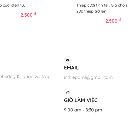
p cưới điện tử,
Thiệp cưới tinh tế , Giá cho 
200 thiệp trở lên
đ
2.500
đ
2.500
EMAIL
phường 15, quận Gò Vấp,
inthiepqml@gmail.com
GIỜ LÀM VIỆC
9:00 am - 8:30 pm