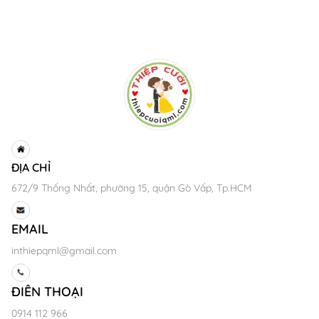
ĐỊA CHỈ
672/9 Thống Nhất, phường 15, quận Gò Vấp, Tp.HCM
EMAIL
inthiepqml@gmail.com
ĐIÊN THOẠI
0914 112 966