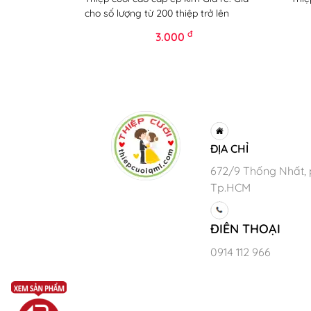
cho số lượng từ 200 thiệp trở lên
đ
3.000
ĐỊA CHỈ
672/9 Thống Nhất, 
Tp.HCM
ĐIÊN THOẠI
0914 112 966