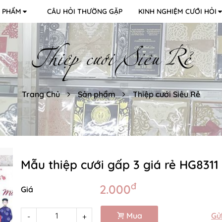
 PHẨM
CÂU HỎI THƯỜNG GẶP
KINH NGHIỆM CƯỚI HỎI
Thiệp cưới Siêu Rẻ
Trang Chủ
Sản phẩm
Thiệp cưới Siêu Rẻ
Mẫu thiệp cưới gấp 3 giá rẻ HG8311
đ
2.000
Giá
Mua
Gử
-
+