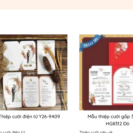
Thiệp cưới điện tử Y26-9409
Mẫu thiệp cưới gấp 3
HG8312 Đỏ
p cưới điện tử,
Thiệp cưới siêu rẻ