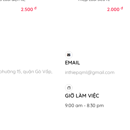
đ
đ
2.500
2.000
EMAIL
phường 15, quận Gò Vấp,
inthiepqml@gmail.com
GIỜ LÀM VIỆC
9:00 am - 8:30 pm