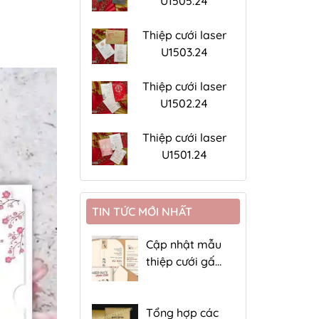
U1505.24
Thiệp cưới laser
U1503.24
Thiệp cưới laser
U1502.24
Thiệp cưới laser
U1501.24
TIN TỨC MỚI NHẤT
Cập nhật mẫu
thiệp cưới gấp
4 giá rẻ
Tổng hợp các