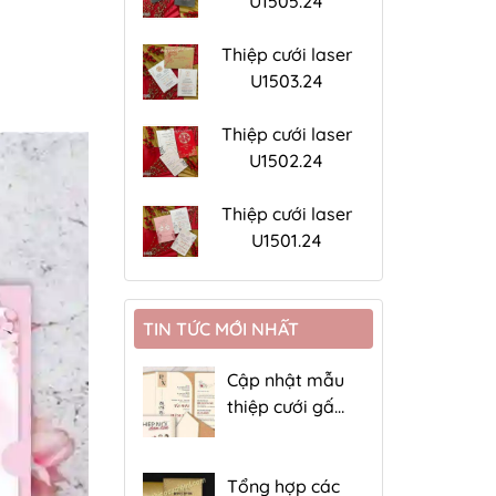
U1505.24
Thiệp cưới laser
U1503.24
Thiệp cưới laser
U1502.24
Thiệp cưới laser
U1501.24
TIN TỨC MỚI NHẤT
Cập nhật mẫu
thiệp cưới gấp
4 giá rẻ
Tổng hợp các