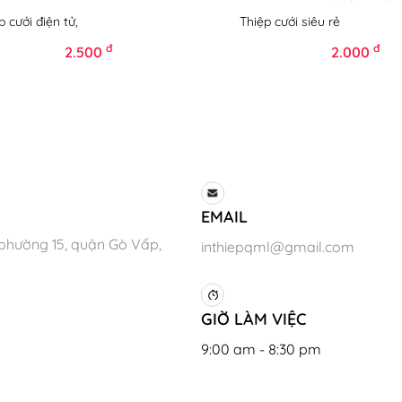
p cưới điện tử,
Thiệp cưới siêu rẻ
đ
đ
2.500
2.000
EMAIL
phường 15, quận Gò Vấp,
inthiepqml@gmail.com
GIỜ LÀM VIỆC
9:00 am - 8:30 pm