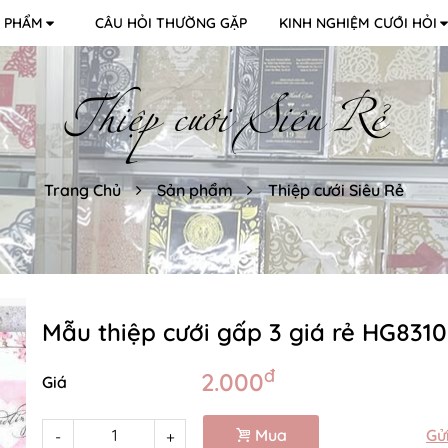
 PHẨM
CÂU HỎI THƯỜNG GẶP
KINH NGHIỆM CƯỚI HỎI
Thiệp cưới Siêu Rẻ
Trang Chủ
Sản phẩm
Thiệp cưới Siêu Rẻ
Mẫu thiệp cưới gấp 3 giá rẻ HG8310
đ
2.000
Giá
Mua
Gử
-
+