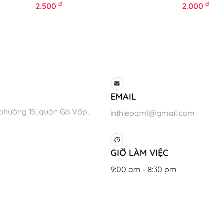
đ
đ
2.500
2.000
EMAIL
phường 15, quận Gò Vấp,
inthiepqml@gmail.com
GIỜ LÀM VIỆC
9:00 am - 8:30 pm