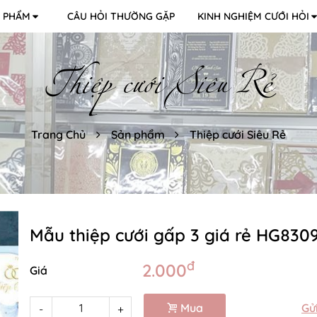
 PHẨM
CÂU HỎI THƯỜNG GẶP
KINH NGHIỆM CƯỚI HỎI
Thiệp cưới Siêu Rẻ
Trang Chủ
Sản phẩm
Thiệp cưới Siêu Rẻ
Mẫu thiệp cưới gấp 3 giá rẻ HG830
đ
2.000
Giá
Mua
Gử
-
+