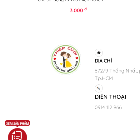
đ
3.000
ĐỊA CHỈ
672/9 Thống Nhất, 
Tp.HCM
ĐIÊN THOẠI
0914 112 966