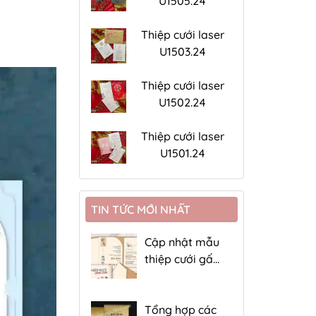
U1505.24
Thiệp cưới laser
U1503.24
Thiệp cưới laser
U1502.24
Thiệp cưới laser
U1501.24
TIN TỨC MỚI NHẤT
Cập nhật mẫu
thiệp cưới gấp
4 giá rẻ
Tổng hợp các