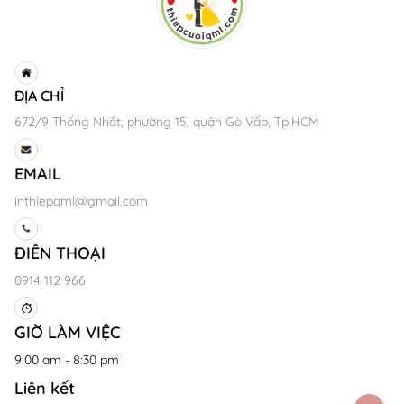
ĐỊA CHỈ
672/9 Thống Nhất, phường 15, quận Gò Vấp, Tp.HCM
EMAIL
inthiepqml@gmail.com
ĐIÊN THOẠI
0914 112 966
GIỜ LÀM VIỆC
9:00 am - 8:30 pm
Liên kết