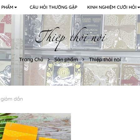
 PHẨM
CÂU HỎI THƯỜNG GẶP
KINH NGHIỆM CƯỚI HỎI
Thiệp thôi nôi
Trang Chủ
Sản phẩm
Thiệp thôi nôi
 giảm dần