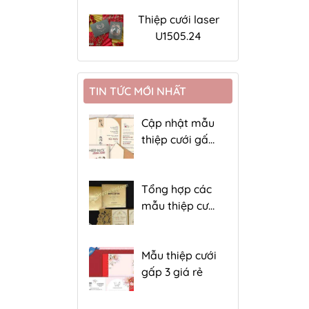
Thiệp cưới laser
U1505.24
TIN TỨC MỚI NHẤT
Cập nhật mẫu
thiệp cưới gấp
4 giá rẻ
Tổng hợp các
mẫu thiệp cưới
đẹp gấp 3 hiện
nay
Mẫu thiệp cưới
gấp 3 giá rẻ