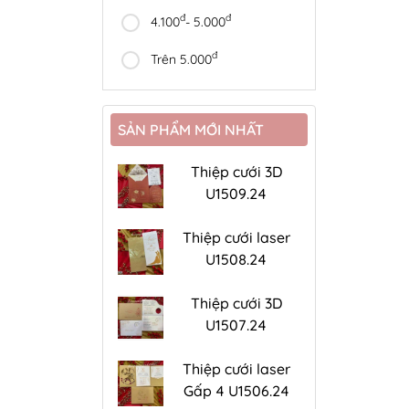
đ
đ
4.100
- 5.000
đ
Trên 5.000
SẢN PHẨM MỚI NHẤT
Thiệp cưới 3D
U1509.24
Thiệp cưới laser
U1508.24
Thiệp cưới 3D
U1507.24
Thiệp cưới laser
Gấp 4 U1506.24