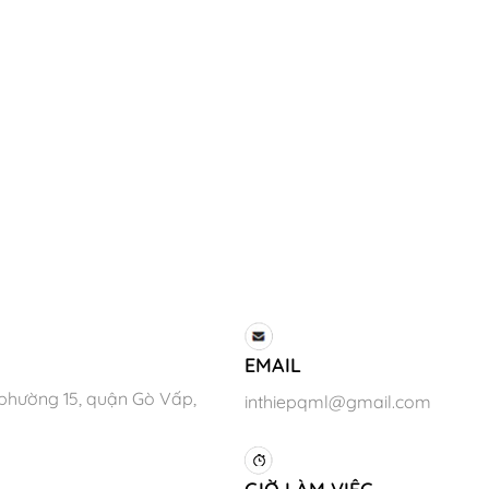
EMAIL
phường 15, quận Gò Vấp,
inthiepqml@gmail.com