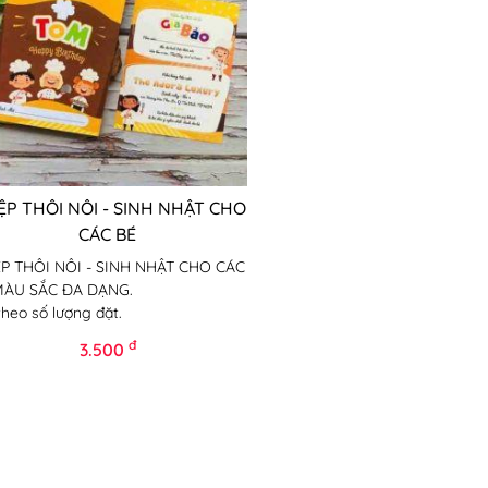
ỆP THÔI NÔI - SINH NHẬT CHO
CÁC BÉ
ỆP THÔI NÔI - SINH NHẬT CHO CÁC
MÀU SẮC ĐA DẠNG.
theo số lượng đặt.
đ
3.500