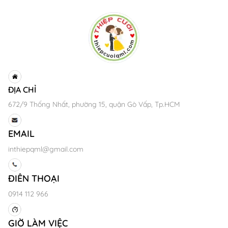
ĐỊA CHỈ
672/9 Thống Nhất, phường 15, quận Gò Vấp, Tp.HCM
EMAIL
inthiepqml@gmail.com
ĐIÊN THOẠI
0914 112 966
GIỜ LÀM VIỆC