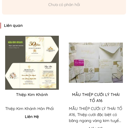
Chưa có phản hồi
Liên quan
Thiệp Kim Khánh
MẪU THIỆP CƯỚI LÝ THÁI
TỔ A16
Thiệp Kim Khánh Hôn Phối
MẪU THIỆP CƯỚI LÝ THÁI TỔ
A16, Thiệp cưới đặc biệt có
Liên Hệ
băng ngang vàng kim tuyến
rất hot. Xu hướng thiệp cưới