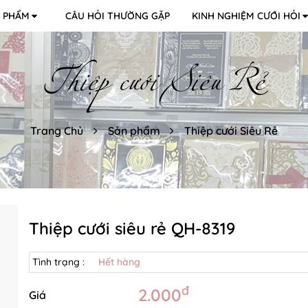
 PHẨM
CÂU HỎI THƯỜNG GẶP
KINH NGHIỆM CƯỚI HỎI
Thiệp cưới Siêu Rẻ
Trang Chủ
Sản phẩm
Thiệp cưới Siêu Rẻ
Thiệp cưới siêu rẻ QH-8319
Tình trạng :
Hết hàng
đ
2.000
Giá