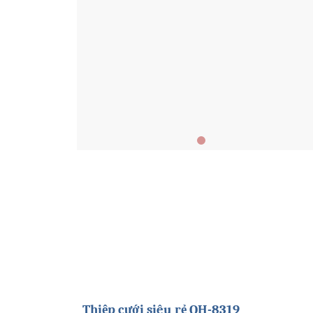
Thiệp cưới siêu rẻ QH-8319