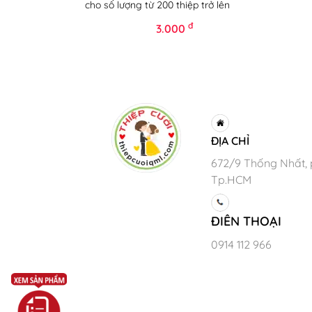
cho số lượng từ 200 thiệp trở lên
đ
3.000
ĐỊA CHỈ
672/9 Thống Nhất, 
Tp.HCM
ĐIÊN THOẠI
0914 112 966