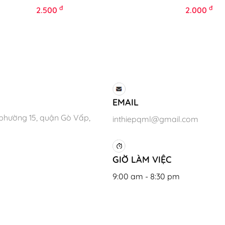
đ
đ
2.500
2.000
EMAIL
phường 15, quận Gò Vấp,
inthiepqml@gmail.com
GIỜ LÀM VIỆC
9:00 am - 8:30 pm