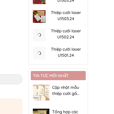
U1505.24
Thiệp cưới laser
U1503.24
Thiệp cưới laser
U1502.24
Thiệp cưới laser
U1501.24
TIN TỨC MỚI NHẤT
Cập nhật mẫu
thiệp cưới gấp
4 giá rẻ
Tổng hợp các