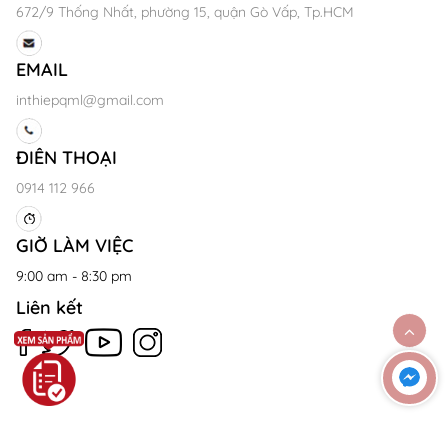
672/9 Thống Nhất, phường 15, quận Gò Vấp, Tp.HCM
EMAIL
inthiepqml@gmail.com
ĐIÊN THOẠI
0914 112 966
GIỜ LÀM VIỆC
9:00 am - 8:30 pm
Liên kết
Copyright © 2026