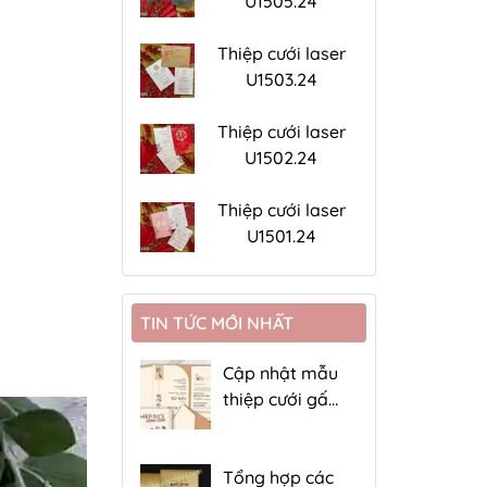
U1505.24
Thiệp cưới laser
U1503.24
Thiệp cưới laser
U1502.24
Thiệp cưới laser
U1501.24
TIN TỨC MỚI NHẤT
Cập nhật mẫu
thiệp cưới gấp
4 giá rẻ
Tổng hợp các