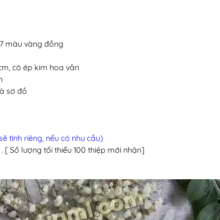
317 màu vàng đồng
 cm, có ép kim hoa văn
cm
và sơ đồ
sẽ tính riêng, nếu có nhu cầu)
 . [ Số lượng tối thiểu 100 thiệp mới nhận]