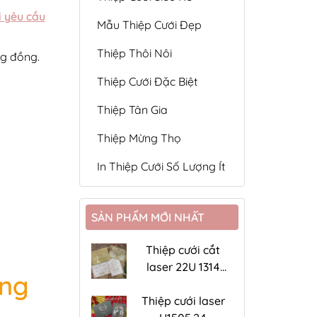
i yêu cầu
Mẫu Thiệp Cưới Đẹp
Thiệp Thôi Nôi
ng đồng.
Thiệp Cưới Đặc Biệt
Thiệp Tân Gia
Thiệp Mừng Thọ
In Thiệp Cưới Số Lượng Ít
SẢN PHẨM MỚI NHẤT
Thiệp cưới cắt
laser 22U 1314
àng
đồng ánh kim
Thiệp cưới laser