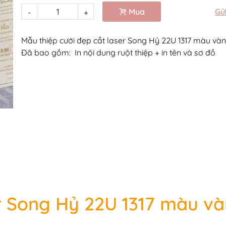
Mua
Gử
-
+
Mẫu thiệp cưới đẹp cắt laser Song Hỷ 22U 1317 màu và
Đã bao gồm: In nội dung ruột thiệp + in tên và sơ đồ
er Song Hỷ 22U 1317 màu v