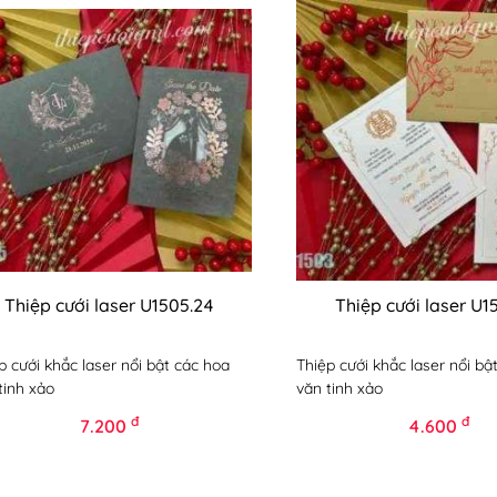
Thiệp cưới laser U1505.24
Thiệp cưới laser U1
p cưới khắc laser nổi bật các hoa
Thiệp cưới khắc laser nổi bậ
tinh xảo
văn tinh xảo
đ
đ
7.200
4.600