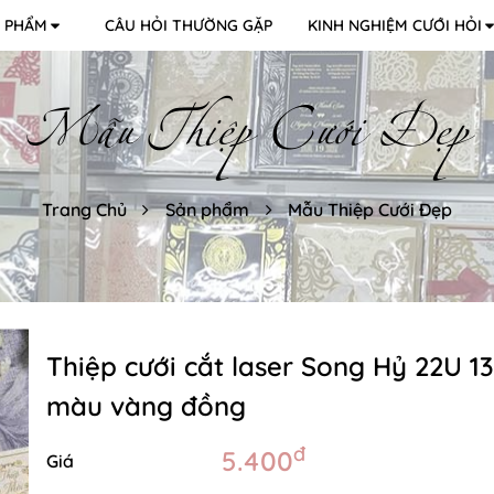
 PHẨM
CÂU HỎI THƯỜNG GẶP
KINH NGHIỆM CƯỚI HỎI
Mẫu Thiệp Cưới Đẹp
Trang Chủ
Sản phẩm
Mẫu Thiệp Cưới Đẹp
Thiệp cưới cắt laser Song Hỷ 22U 13
màu vàng đồng
đ
5.400
Giá