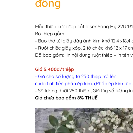
đồng
Mẫu thiệp cưới đẹp cắt laser Song Hỷ 22U 1
Bộ thiệp gồm
- Bao thơ túi giấy dày ánh kim khổ 12,4 x18,4
- Ruột chiếc giấy xốp, 2 tờ chiếc khổ 12 x 17 
Đã bao gồm: In nội dung ruột thiệp + in tên 
Giá 5.400đ/thiệp
- Giá cho số lượng từ 250 thiệp trở lên.
chưa tính tiền phần ép kim. (Phần ép kim tên 
- Số lượng dưới 250 thiệp , Giá tùy số lượng in
Giá chưa bao gồm 8% THUẾ