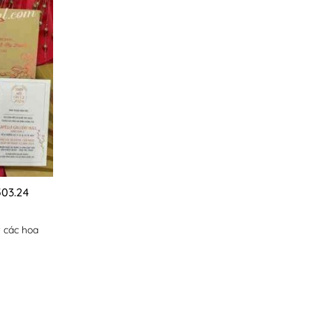
503.24
t các hoa