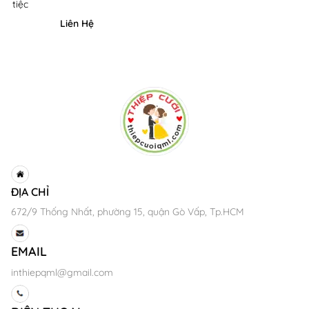
tiệc
Liên Hệ
ĐỊA CHỈ
672/9 Thống Nhất, phường 15, quận Gò Vấp, Tp.HCM
EMAIL
inthiepqml@gmail.com