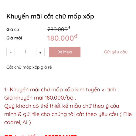
Khuyến mãi cắt chữ mốp xốp
đ
280.000
Giá cũ
đ
180.000
Giá mới
Mua
Gửi yêu cầu
-
+
Cắt chữ mốp xốp giá rẻ
1- Khuyến mãi chữ mốp xốp kim tuyến vi tính :
Giá khuyến mãi 180.000/bộ .
Quý khách có thể thiết kế mẫu chữ theo ý của
mình & gửi file cho chúng tôi cắt theo yêu cầu ( File
codrel, Ai )