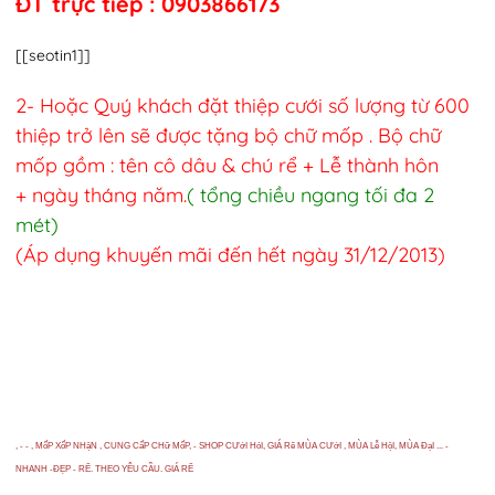
ĐT trực tiếp : 0903866173
[[seotin1]]
2- Hoặc Quý khách đặt thiệp cưới số lượng từ 600
thiệp trở lên sẽ được tặng bộ chữ mốp . Bộ chữ
mốp gồm : tên cô dâu & chú rể + Lễ thành hôn
+ ngày tháng năm.
( tổng chiều ngang tối đa 2
mét)
(Áp dụng khuyến mãi đến hết ngày 31/12/2013)
, - - , MốP XốP NHậN , CUNG CấP CHữ MốP, - SHOP CƯớI HỏI, GIÁ Rẽ MÙA CƯớI , MÙA Lễ HộI, MÙA ĐạI ... -
NHANH -ĐẸP - RẼ. THEO YÊU CẦU. GIÁ RẼ